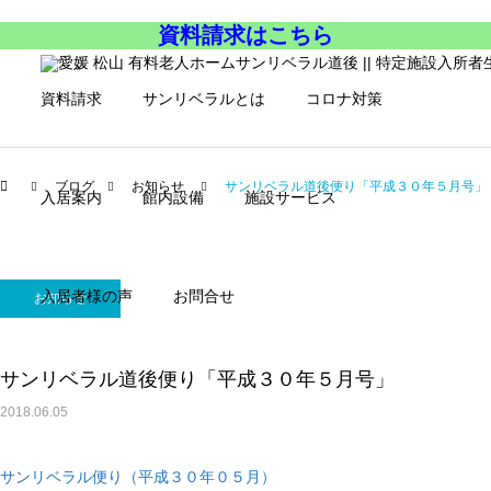
資料請求はこちら
資料請求
サンリベラルとは
コロナ対策
ブログ
お知らせ
サンリベラル道後便り「平成３０年５月号」
入居案内
館内設備
施設サービス
入居者様の声
お問合せ
お知らせ
サンリベラル道後便り「平成３０年５月号」
2018.06.05
サンリベラル便り（平成３０年０５月）