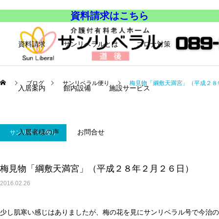
資料請求はこちら
資料請求
サンリベラルとは
コロナ対策
ブログ
サンリベラル便り
梅見物「綱敷天満宮」（平成２８
入居案内
館内設備
施設サービス
入居者様の声
お問合せ
サンリベラル便り
梅見物「綱敷天満宮」（平成２８年２月２６日）
2016.02.26
少し肌寒い感じはありましたが、梅の花を見にサンリベラル号で今治の