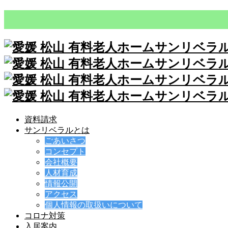
資料請求
サンリベラルとは
ごあいさつ
コンセプト
会社概要
人材育成
情報公開
アクセス
個人情報の取扱いについて
コロナ対策
入居案内