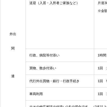
送迎（入居・入所者ご家族など）
片道3
※金
外出
関
行政、病院等付添い
1時間
買物、散歩付添い
1回 1
連
代行外出買物・銀行・行政手続き
1回 
車両利用
1回 
※その他応相談※付添い1名の場合です。（2名以