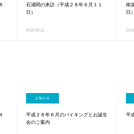
８
石浦関の来訪（平成２８年６月１１
南
日）
日
2016.06.11
2016
お知らせ
４
平成２８年６月のバイキングとお誕生
平
会のご案内