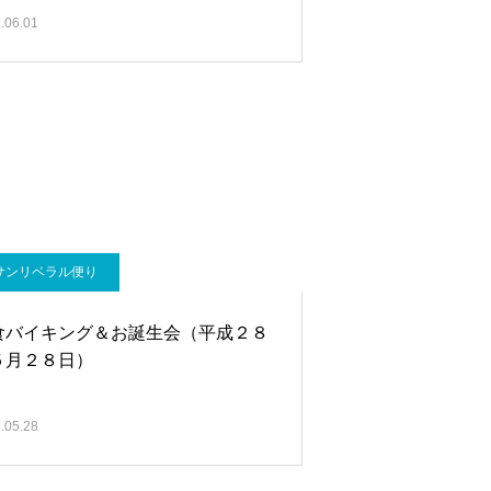
.06.01
サンリベラル便り
食バイキング＆お誕生会（平成２８
５月２８日）
.05.28