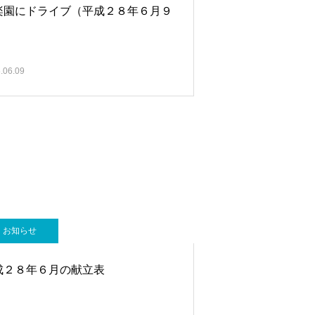
楽園にドライブ（平成２８年６月９
）
.06.09
お知らせ
成２８年６月の献立表