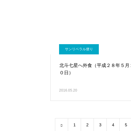
サンリベラル便り
北斗七星へ外食（平成２８年５月
０日）
2016.05.20
1
2
3
4
5